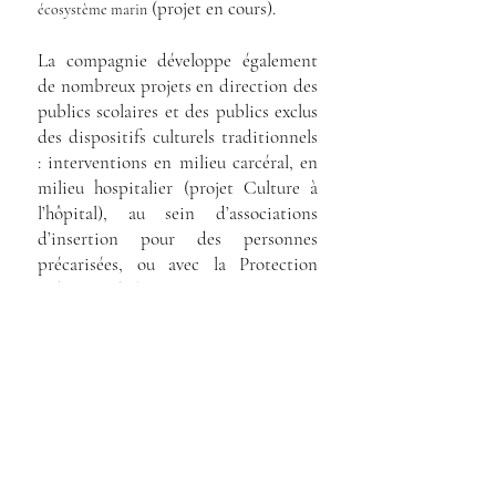
(projet en cours).
écosystème marin
La compagnie développe également
de nombreux projets en direction des
publics scolaires et des publics exclus
des dispositifs culturels traditionnels
: interventions en milieu carcéral, en
milieu hospitalier (projet Culture à
l’hôpital), au sein d’associations
d’insertion pour des personnes
précarisées, ou avec la Protection
Judiciaire de la Jeunesse.
Laurence Pagès est co-autrice de
Ma
et
Danse, tout un art !
Cette danse, quel
publié en 2022 et 2023 aux
spectacle !
éditions du Centre National de la
Danse (CND).